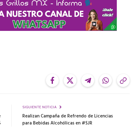
Facebook
Twitter
Telegram
WhatsApp
Cop
Link
R
SIGUIENTE NOTICIA
e
Realizan Campaña de Refrendo de Licencias
5
para Bebidas Alcohólicas en #SJR