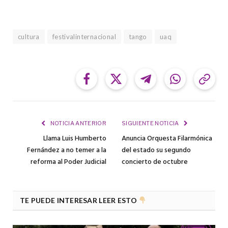
cultura
festivalinternacional
tango
uaq
Facebook
Twitter
Telegram
WhatsApp
Cop
Link
NOTICIA ANTERIOR
SIGUIENTE NOTICIA
Llama Luis Humberto
Anuncia Orquesta Filarmónica
Fernández a no temer a la
del estado su segundo
reforma al Poder Judicial
concierto de octubre
TE PUEDE INTERESAR LEER ESTO