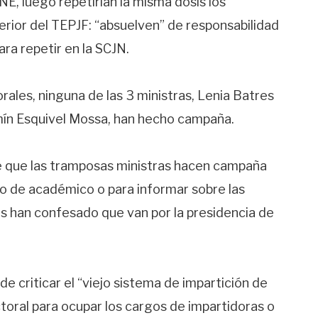
NE, luego repetirían la misma dosis los
perior del TEPJF: “absuelven” de responsabilidad
ra repetir en la SCJN.
ales, ninguna de las 3 ministras, Lenia Batres
mín Esquivel Mossa, han hecho campaña.
e que las tramposas ministras hacen campaña
do de académico o para informar sobre las
as han confesado que van por la presidencia de
 de criticar el “viejo sistema de impartición de
ctoral para ocupar los cargos de impartidoras o