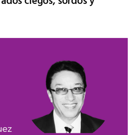
rados ciegos, sordos y