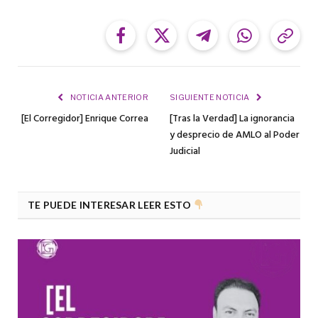
Facebook
Twitter
Telegram
WhatsApp
Cop
Link
NOTICIA ANTERIOR
SIGUIENTE NOTICIA
[El Corregidor] Enrique Correa
[Tras la Verdad] La ignorancia
y desprecio de AMLO al Poder
Judicial
TE PUEDE INTERESAR LEER ESTO