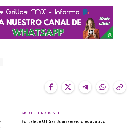
Facebook
Twitter
Telegram
WhatsApp
Cop
Link
R
SIGUIENTE NOTICIA
e
Fortalece UT San Juan servicio educativo
s