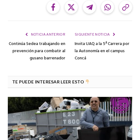
Facebook
Twitter
Telegram
WhatsApp
Cop
Link
NOTICIA ANTERIOR
SIGUIENTE NOTICIA
Continúa Sedea trabajando en
Invita UAQ a la 5ª Carrera por
prevención para combatir al
la Autonomía en el campus
gusano barrenador
Concá
TE PUEDE INTERESAR LEER ESTO