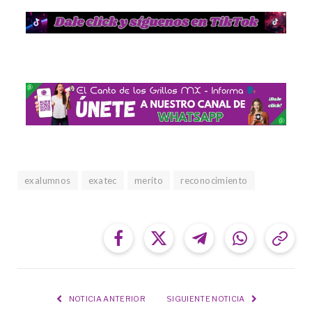
exalumnos
exatec
merito
reconocimiento
Facebook
Twitter
Telegram
WhatsApp
Cop
Link
NOTICIA ANTERIOR
SIGUIENTE NOTICIA