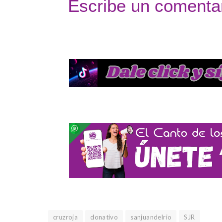
Escribe un comentar
cruzroja
donativo
sanjuandelrio
SJR