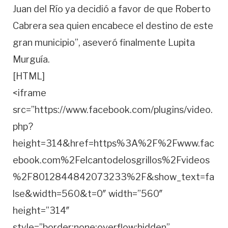
Juan del Río ya decidió a favor de que Roberto
Cabrera sea quien encabece el destino de este
gran municipio”, aseveró finalmente Lupita
Murguía.
[HTML]
<iframe
src=”https://www.facebook.com/plugins/video.
php?
height=314&href=https%3A%2F%2Fwww.fac
ebook.com%2Felcantodelosgrillos%2Fvideos
%2F8012844842073233%2F&show_text=fa
lse&width=560&t=0″ width=”560″
height=”314″
style=”border:none;overflow:hidden”