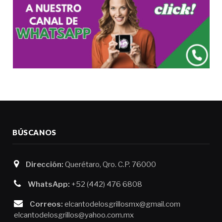
BÚSCANOS
Dirección:
Querétaro, Qro. C.P. 76000
WhatsApp:
+52 (442) 476 6808
Correos:
elcantodelosgrillosmx@gmail.com
elcantodelosgrillos@yahoo.com.mx