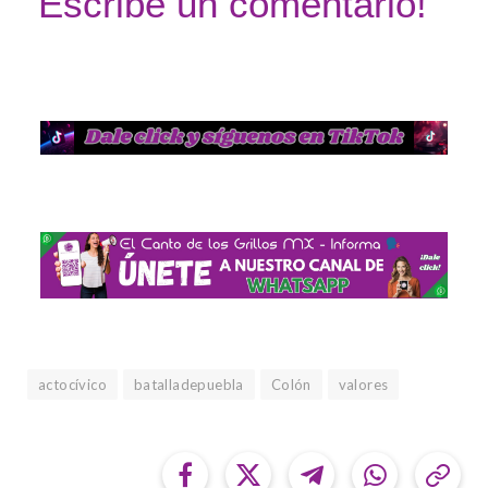
Escribe un comentario!
actocívico
batalladepuebla
Colón
valores